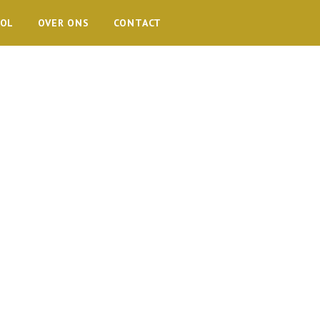
OOL
OVER ONS
CONTACT