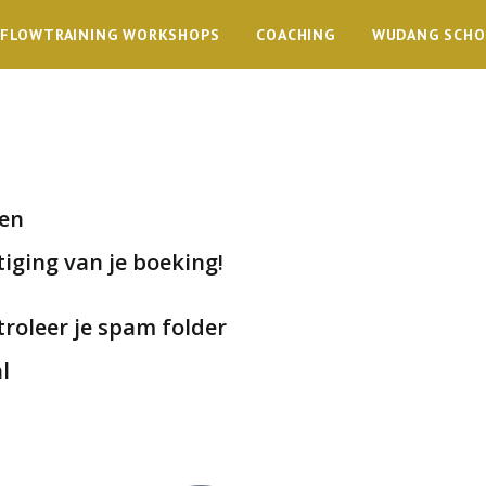
FLOWTRAINING WORKSHOPS
COACHING
WUDANG SCH
den
iging van je boeking!
oleer je spam folder
l