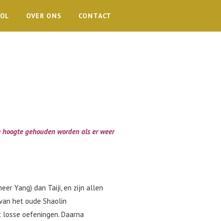
OOL
OVER ONS
CONTACT
de hoogte gehouden worden als er weer
er Yang) dan Taiji, en zijn allen
 van het oude Shaolin
t losse oefeningen. Daarna