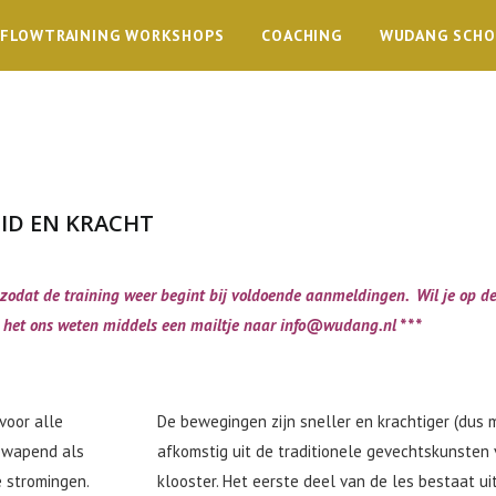
FLOWTRAINING WORKSHOPS
COACHING
WUDANG SCH
EID EN KRACHT
st zodat de training weer begint bij voldoende aanmeldingen. Wil je op 
 het ons weten middels een mailtje naar
info@wudang.nl
* * *
voor alle
De bewegingen zijn sneller en krachtiger (dus me
gewapend als
afkomstig uit de traditionele gevechtskunsten
 stromingen.
klooster.
Het eerste deel van de les bestaat ui