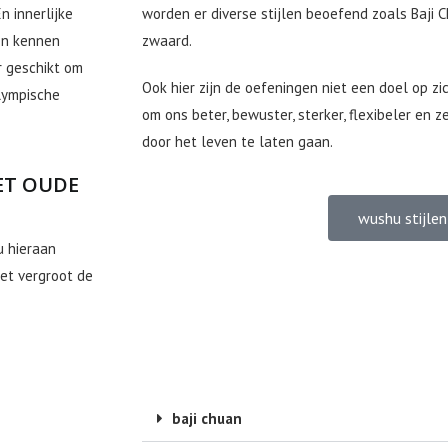
n innerlijke
worden er diverse stijlen beoefend zoals Baji C
en kennen
zwaard.
r geschikt om
Ook hier zijn de oefeningen niet een doel op zi
lympische
om ons beter, bewuster, sterker, flexibeler en 
door het leven te laten gaan.
ET OUDE
wushu stijlen
u hieraan
et vergroot de
baji chuan